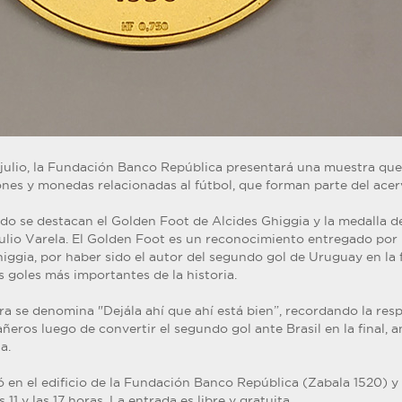
 julio, la Fundación Banco República presentará una muestra que
ones y monedas relacionadas al fútbol, que forman parte del ace
ido se destacan el Golden Foot de Alcides Ghiggia y la medalla d
lio Varela. El Golden Foot es un reconocimiento entregado por l
ggia, por haber sido el autor del segundo gol de Uruguay en la f
 goles más importantes de la historia.
ra se denomina "Dejála ahí que ahí está bien”, recordando la res
eros luego de convertir el segundo gol ante Brasil en la final, a
a.
ó en el edificio de la Fundación Banco República (Zabala 1520) y
 11 y las 17 horas. La entrada es libre y gratuita.