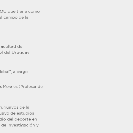
ROU que tiene como
el campo de la
Facultad de
ol del Uruguay
lobal”, a cargo
rés Morales (Profesor de
Uruguayos de la
uayo de estudios
dio del deporte en
 de investigación y