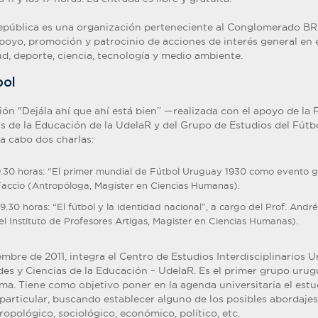
pública es una organización perteneciente al Conglomerado B
apoyo, promoción y patrocinio de acciones de interés general en 
ud, deporte, ciencia, tecnología y medio ambiente.
bol
ón "Dejála ahí que ahí está bien” —realizada con el apoyo de la 
 de la Educación de la UdelaR y del Grupo de Estudios del Fútb
a cabo dos charlas:
 19.30 horas: “El primer mundial de Fútbol Uruguay 1930 como evento g
 Faccio (Antropóloga, Magister en Ciencias Humanas).
 19.30 horas: “El fútbol y la identidad nacional”, a cargo del Prof. And
el Instituto de Profesores Artigas, Magister en Ciencias Humanas).
mbre de 2011, integra el Centro de Estudios Interdisciplinarios 
s y Ciencias de la Educación – UdelaR. Es el primer grupo urug
ma. Tiene como objetivo poner en la agenda universitaria el estu
 particular, buscando establecer alguno de los posibles abordajes
tropológico, sociológico, económico, político, etc.