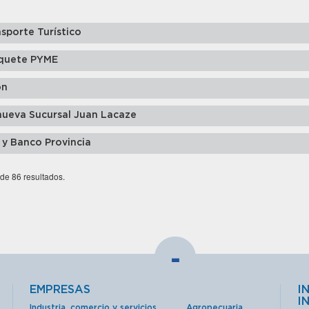
sporte Turístico
quete PYME
ón
nueva Sucursal Juan Lacaze
 y Banco Provincia
 de 86 resultados.
-
EMPRESAS
I
I
Industria, comercio y servicios
Agropecuaria