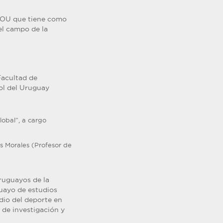
ROU que tiene como
el campo de la
Facultad de
ol del Uruguay
lobal”, a cargo
rés Morales (Profesor de
Uruguayos de la
uayo de estudios
dio del deporte en
 de investigación y