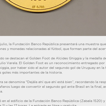
 julio, la Fundación Banco República presentará una muestra que
ones y monedas relacionadas al fútbol, que forman parte del ace
ido se destacan el Golden Foot de Alcides Ghiggia y la medalla d
lio Varela. El Golden Foot es un reconocimiento entregado por l
ggia, por haber sido el autor del segundo gol de Uruguay en la f
 goles más importantes de la historia.
ra se denomina "Dejála ahí que ahí está bien”, recordando la res
eros luego de convertir el segundo gol ante Brasil en la final, a
a.
ó en el edificio de la Fundación Banco República (Zabala 1520) y
 11 y las 17 horas. La entrada es libre y gratuita.