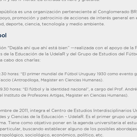
pública es una organización perteneciente al Conglomerado B
apoyo, promoción y patrocinio de acciones de interés general en 
ud, deporte, ciencia, tecnología y medio ambiente.
bol
ón "Dejála ahí que ahí está bien” —realizada con el apoyo de la 
 de la Educación de la UdelaR y del Grupo de Estudios del Fútb
a cabo dos charlas:
 19.30 horas: “El primer mundial de Fútbol Uruguay 1930 como evento g
 Faccio (Antropóloga, Magister en Ciencias Humanas).
 19.30 horas: “El fútbol y la identidad nacional”, a cargo del Prof. And
el Instituto de Profesores Artigas, Magister en Ciencias Humanas).
mbre de 2011, integra el Centro de Estudios Interdisciplinarios 
s y Ciencias de la Educación – UdelaR. Es el primer grupo urug
ma. Tiene como objetivo poner en la agenda universitaria el estu
 particular, buscando establecer alguno de los posibles abordajes
tropológico, sociológico, económico, político, etc.