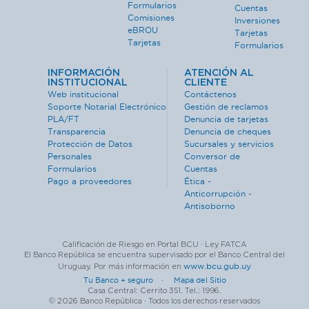
Formularios
Cuentas
Comisiones
Inversiones
eBROU
Tarjetas
Tarjetas
Formularios
INFORMACIÓN
ATENCIÓN AL
INSTITUCIONAL
CLIENTE
Web institucional
Contáctenos
Soporte Notarial Electrónico
Gestión de reclamos
PLA/FT
Denuncia de tarjetas
Transparencia
Denuncia de cheques
Protección de Datos
Sucursales y servicios
Personales
Conversor de
Formularios
Cuentas
Pago a proveedores
Ética -
Anticorrupción -
Antisoborno
Calificación de Riesgo en Portal BCU · Ley FATCA
El Banco República se encuentra supervisado por el Banco Central del
www.bcu.gub.uy
Uruguay. Por más información en
Tu Banco + seguro ·
Mapa del Sitio
Casa Central: Cerrito 351. Tel.: 1996.
© 2026 Banco República · Todos los derechos reservados