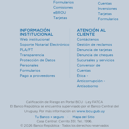
Formularios
Cuentas
Comisiones
Inversiones
eBROU
Tarjetas
Tarjetas
Formularios
INFORMACIÓN
ATENCIÓN AL
INSTITUCIONAL
CLIENTE
Web institucional
Contáctenos
Soporte Notarial Electrónico
Gestión de reclamos
PLA/FT
Denuncia de tarjetas
Transparencia
Denuncia de cheques
Protección de Datos
Sucursales y servicios
Personales
Conversor de
Formularios
Cuentas
Pago a proveedores
Ética -
Anticorrupción -
Antisoborno
Calificación de Riesgo en Portal BCU · Ley FATCA
El Banco República se encuentra supervisado por el Banco Central del
www.bcu.gub.uy
Uruguay. Por más información en
Tu Banco + seguro ·
Mapa del Sitio
Casa Central: Cerrito 351. Tel.: 1996.
© 2026 Banco República · Todos los derechos reservados