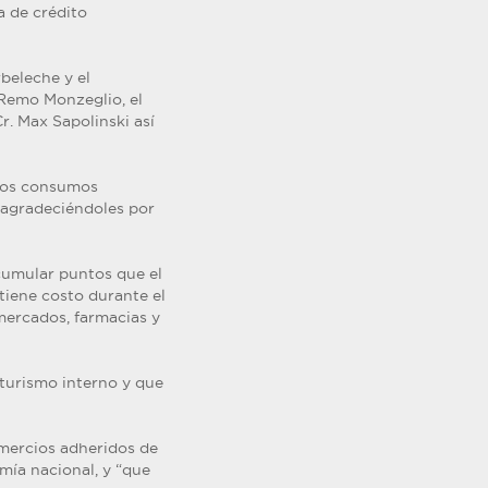
a de crédito
beleche y el
 Remo Monzeglio, el
Cr. Max Sapolinski así
 los consumos
 agradeciéndoles por
cumular puntos que el
tiene costo durante el
mercados, farmacias y
turismo interno y que
mercios adheridos de
mía nacional, y “que