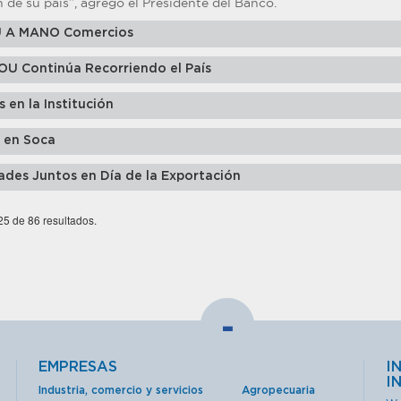
 de su país”, agregó el Presidente del Banco.
U A MANO Comercios
ROU Continúa Recorriendo el País
 en la Institución
 en Soca
ades Juntos en Día de la Exportación
 25 de 86 resultados.
-
EMPRESAS
I
I
Industria, comercio y servicios
Agropecuaria