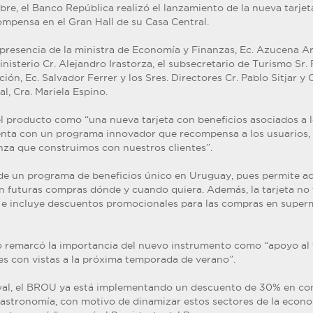
bre, el Banco República realizó el lanzamiento de la nueva tarjet
pensa en el Gran Hall de su Casa Central.
 presencia de la ministra de Economía y Finanzas, Ec. Azucena Ar
nisterio Cr. Alejandro Irastorza, el subsecretario de Turismo Sr.
ción, Ec. Salvador Ferrer y los Sres. Directores Cr. Pablo Sitjar y 
, Cra. Mariela Espino.
 el producto como “una nueva tarjeta con beneficios asociados a
enta con un programa innovador que recompensa a los usuarios,
anza que construimos con nuestros clientes”.
 de un programa de beneficios único en Uruguay, pues permite a
en futuras compras dónde y cuando quiera. Además, la tarjeta no 
 e incluye descuentos promocionales para las compras en super
o remarcó la importancia del nuevo instrumento como “apoyo al 
es con vistas a la próxima temporada de verano”.
ival, el BROU ya está implementando un descuento de 30% en co
 gastronomía, con motivo de dinamizar estos sectores de la econo