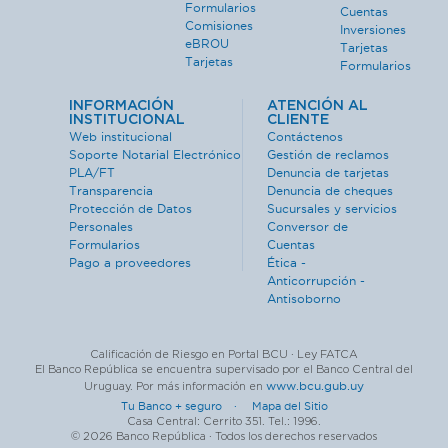
Formularios
Cuentas
Comisiones
Inversiones
eBROU
Tarjetas
Tarjetas
Formularios
INFORMACIÓN
ATENCIÓN AL
INSTITUCIONAL
CLIENTE
Web institucional
Contáctenos
Soporte Notarial Electrónico
Gestión de reclamos
PLA/FT
Denuncia de tarjetas
Transparencia
Denuncia de cheques
Protección de Datos
Sucursales y servicios
Personales
Conversor de
Formularios
Cuentas
Pago a proveedores
Ética -
Anticorrupción -
Antisoborno
Calificación de Riesgo en Portal BCU · Ley FATCA
El Banco República se encuentra supervisado por el Banco Central del
www.bcu.gub.uy
Uruguay. Por más información en
Tu Banco + seguro ·
Mapa del Sitio
Casa Central: Cerrito 351. Tel.: 1996.
© 2026 Banco República · Todos los derechos reservados