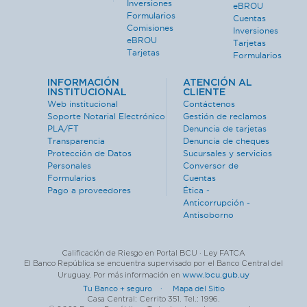
Inversiones
eBROU
Formularios
Cuentas
Comisiones
Inversiones
eBROU
Tarjetas
Tarjetas
Formularios
INFORMACIÓN
ATENCIÓN AL
INSTITUCIONAL
CLIENTE
Web institucional
Contáctenos
Soporte Notarial Electrónico
Gestión de reclamos
PLA/FT
Denuncia de tarjetas
Transparencia
Denuncia de cheques
Protección de Datos
Sucursales y servicios
Personales
Conversor de
Formularios
Cuentas
Pago a proveedores
Ética -
Anticorrupción -
Antisoborno
Calificación de Riesgo en Portal BCU · Ley FATCA
El Banco República se encuentra supervisado por el Banco Central del
www.bcu.gub.uy
Uruguay. Por más información en
Tu Banco + seguro ·
Mapa del Sitio
Casa Central: Cerrito 351. Tel.: 1996.