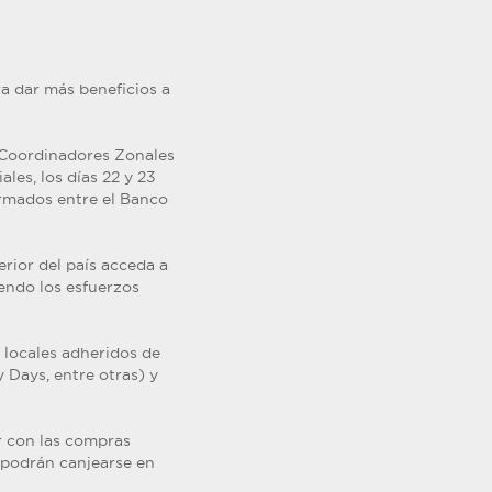
a dar más beneficios a
, Coordinadores Zonales
les, los días 22 y 23
irmados entre el Banco
erior del país acceda a
iendo los esfuerzos
 locales adheridos de
 Days, entre otras) y
r con las compras
 podrán canjearse en