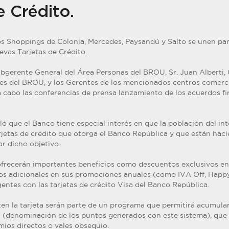
e Crédito.
os Shoppings de Colonia, Mercedes, Paysandú y Salto se unen par
evas Tarjetas de Crédito.
ubgerente General del Área Personas del BROU, Sr. Juan Alberti
es del BROU, y los Gerentes de los mencionados centros comercia
 a cabo las conferencias de prensa lanzamiento de los acuerdos f
aló que el Banco tiene especial interés en que la población del int
arjetas de crédito que otorga el Banco República y que están hac
r dicho objetivo.
ofrecerán importantes beneficios como descuentos exclusivos en
ios adicionales en sus promociones anuales (como IVA Off, Happy
gentes con las tarjetas de crédito Visa del Banco República.
ten la tarjeta serán parte de un programa que permitirá acumula
" (denominación de los puntos generados con este sistema), que
ios directos o vales obsequio.