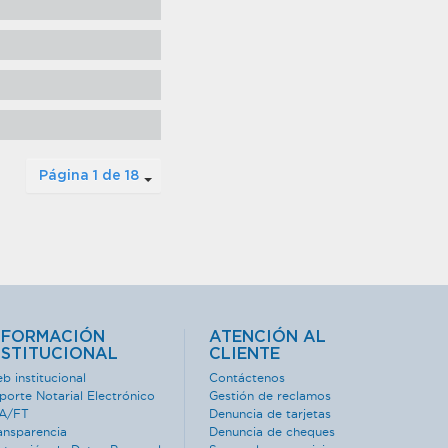
Página 1 de 18
NFORMACIÓN
ATENCIÓN AL
NSTITUCIONAL
CLIENTE
b institucional
Contáctenos
porte Notarial Electrónico
Gestión de reclamos
A/FT
Denuncia de tarjetas
ansparencia
Denuncia de cheques