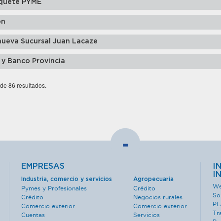
quete PYME
ón
nueva Sucursal Juan Lacaze
 y Banco Provincia
 de 86 resultados.
-
EMPRESAS
I
I
Industria, comercio y servicios
Agropecuaria
We
Pymes y Profesionales
Crédito
So
Crédito
Negocios rurales
PL
Comercio exterior
Comercio exterior
Tr
Cuentas
Servicios