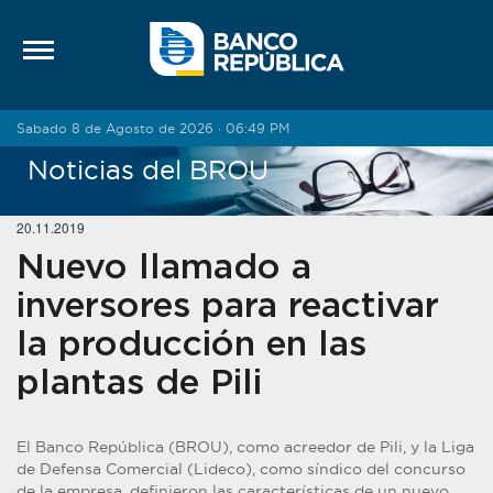
Saltar al contenido
Sabado 8 de Agosto de 2026 · 06:49 PM
Noticias del BROU
20.11.2019
Nuevo llamado a
inversores para reactivar
la producción en las
plantas de Pili
El Banco República (BROU), como acreedor de Pili, y la Liga
de Defensa Comercial (Lideco), como síndico del concurso
de la empresa, definieron las características de un nuevo