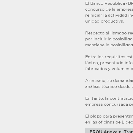
El Banco República (BR
concurso de la empresa
reiniciar la actividad i
unidad productiva.
Respecto al llamado rea
por incluir la posibili
mantiene la posibilidad
Entre los requisitos es
lácteo, presentado inf
fabricados y volumen d
Asimismo, se demandará
análisis técnico desde 
En tanto, la contrataci
empresa concursada per
El plazo para presentar
en las oficinas de Lidec
BROU Apoya el Tran