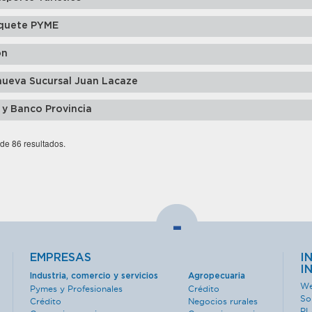
quete PYME
ón
nueva Sucursal Juan Lacaze
 y Banco Provincia
 de 86 resultados.
-
EMPRESAS
I
I
Industria, comercio y servicios
Agropecuaria
We
Pymes y Profesionales
Crédito
So
Crédito
Negocios rurales
PL