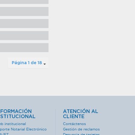
Página 1 de 18
NFORMACIÓN
ATENCIÓN AL
NSTITUCIONAL
CLIENTE
b institucional
Contáctenos
porte Notarial Electrónico
Gestión de reclamos
A/FT
Denuncia de tarjetas