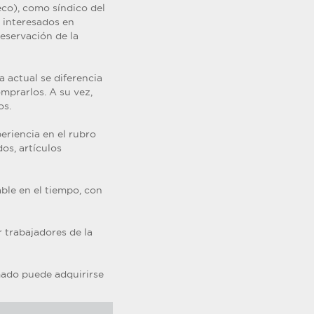
eco), como síndico del
s interesados en
reservación de la
a actual se diferencia
omprarlos. A su vez,
os.
periencia en el rubro
os, artículos
ble en el tiempo, con
 trabajadores de la
amado puede adquirirse