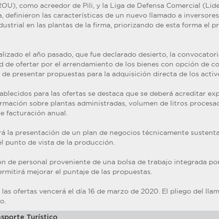
OU), como acreedor de Pili, y la Liga de Defensa Comercial (Lid
, definieron las características de un nuevo llamado a inversore
ndustrial en las plantas de la firma, priorizando de esta forma el p
lizado el año pasado, que fue declarado desierto, la convocatori
dad de ofertar por el arrendamiento de los bienes con opción de c
 de presentar propuestas para la adquisición directa de los activ
tablecidos para las ofertas se destaca que se deberá acreditar ex
ormación sobre plantas administradas, volumen de litros procesad
e facturación anual.
 la presentación de un plan de negocios técnicamente sustenta
el punto de vista de la producción.
ón de personal proveniente de una bolsa de trabajo integrada por
mitirá mejorar el puntaje de las propuestas.
 las ofertas vencerá el día 16 de marzo de 2020. El pliego del ll
o.
sporte Turístico