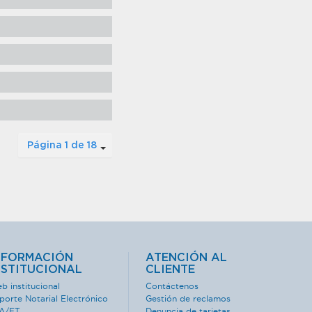
Página 1 de 18
NFORMACIÓN
ATENCIÓN AL
NSTITUCIONAL
CLIENTE
b institucional
Contáctenos
porte Notarial Electrónico
Gestión de reclamos
A/FT
Denuncia de tarjetas