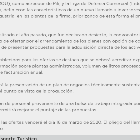
OU), como acreedor de Pili, y la Liga de Defensa Comercial (Lid
, definieron las características de un nuevo llamado a inversore
ndustrial en las plantas de la firma, priorizando de esta forma el p
lizado el año pasado, que fue declarado desierto, la convocatori
dad de ofertar por el arrendamiento de los bienes con opción de c
 de presentar propuestas para la adquisición directa de los activ
tablecidos para las ofertas se destaca que se deberá acreditar ex
ormación sobre plantas administradas, volumen de litros procesad
e facturación anual.
 la presentación de un plan de negocios técnicamente sustenta
el punto de vista de la producción.
ón de personal proveniente de una bolsa de trabajo integrada por
mitirá mejorar el puntaje de las propuestas.
 las ofertas vencerá el día 16 de marzo de 2020. El pliego del ll
o.
sporte Turístico