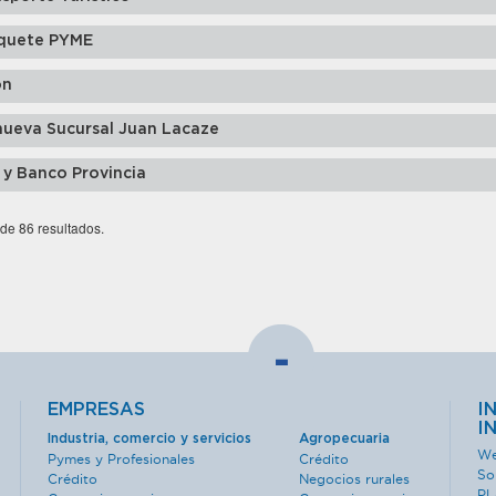
quete PYME
ón
nueva Sucursal Juan Lacaze
 y Banco Provincia
 de 86 resultados.
-
EMPRESAS
I
I
Industria, comercio y servicios
Agropecuaria
We
Pymes y Profesionales
Crédito
So
Crédito
Negocios rurales
PL