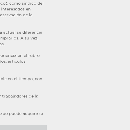
eco), como síndico del
s interesados en
reservación de la
a actual se diferencia
omprarlos. A su vez,
os.
periencia en el rubro
os, artículos
ble en el tiempo, con
 trabajadores de la
amado puede adquirirse