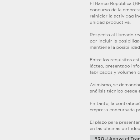
El Banco República (BR
concurso de la empresa
reiniciar la actividad i
unidad productiva.
Respecto al llamado rea
por incluir la posibili
mantiene la posibilidad
Entre los requisitos es
lácteo, presentado inf
fabricados y volumen d
Asimismo, se demandará
análisis técnico desde 
En tanto, la contrataci
empresa concursada per
El plazo para presentar
en las oficinas de Lidec
BROU Apoya el Tran