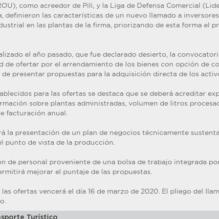
OU), como acreedor de Pili, y la Liga de Defensa Comercial (Lid
, definieron las características de un nuevo llamado a inversore
ndustrial en las plantas de la firma, priorizando de esta forma el p
lizado el año pasado, que fue declarado desierto, la convocatori
dad de ofertar por el arrendamiento de los bienes con opción de c
 de presentar propuestas para la adquisición directa de los activ
tablecidos para las ofertas se destaca que se deberá acreditar ex
ormación sobre plantas administradas, volumen de litros procesad
e facturación anual.
 la presentación de un plan de negocios técnicamente sustenta
el punto de vista de la producción.
ón de personal proveniente de una bolsa de trabajo integrada por
mitirá mejorar el puntaje de las propuestas.
 las ofertas vencerá el día 16 de marzo de 2020. El pliego del ll
o.
sporte Turístico