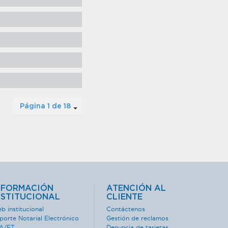
Página 1 de 18
NFORMACIÓN
ATENCIÓN AL
NSTITUCIONAL
CLIENTE
b institucional
Contáctenos
porte Notarial Electrónico
Gestión de reclamos
A/FT
Denuncia de tarjetas