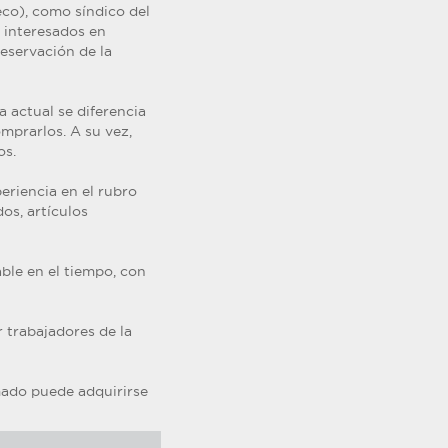
eco), como síndico del
s interesados en
reservación de la
a actual se diferencia
omprarlos. A su vez,
os.
periencia en el rubro
os, artículos
ble en el tiempo, con
 trabajadores de la
amado puede adquirirse