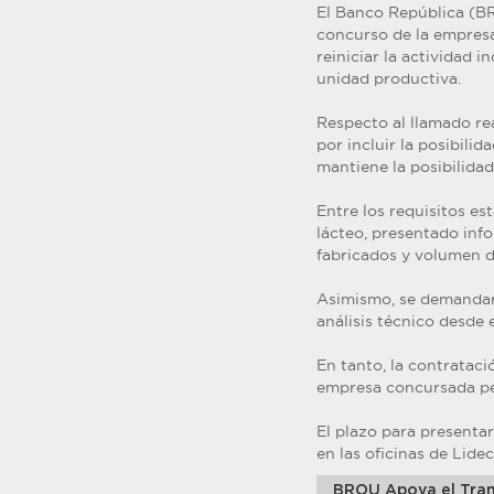
El Banco República (BR
concurso de la empresa
reiniciar la actividad i
unidad productiva.
Respecto al llamado rea
por incluir la posibili
mantiene la posibilidad
Entre los requisitos es
lácteo, presentado inf
fabricados y volumen d
Asimismo, se demandará
análisis técnico desde 
En tanto, la contrataci
empresa concursada per
El plazo para presentar
en las oficinas de Lidec
BROU Apoya el Tran