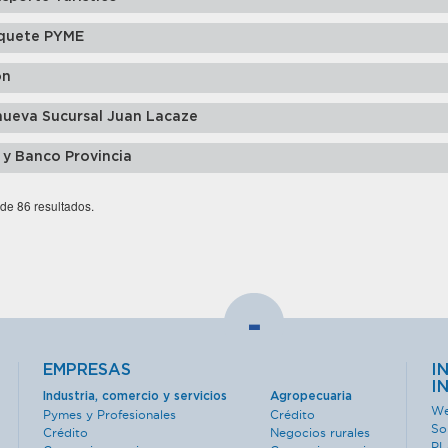
quete PYME
ón
nueva Sucursal Juan Lacaze
 y Banco Provincia
 de 86 resultados.
-
EMPRESAS
I
I
Industria, comercio y servicios
Agropecuaria
We
Pymes y Profesionales
Crédito
So
Crédito
Negocios rurales
PL