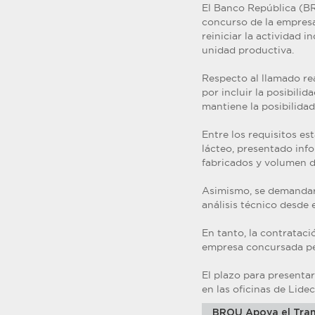
El Banco República (BR
concurso de la empresa
reiniciar la actividad i
unidad productiva.
Respecto al llamado rea
por incluir la posibili
mantiene la posibilidad
Entre los requisitos es
lácteo, presentado inf
fabricados y volumen d
Asimismo, se demandará
análisis técnico desde 
En tanto, la contrataci
empresa concursada per
El plazo para presentar
en las oficinas de Lidec
BROU Apoya el Tran