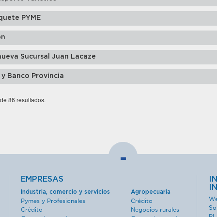
quete PYME
ón
nueva Sucursal Juan Lacaze
 y Banco Provincia
 de 86 resultados.
-
EMPRESAS
I
I
Industria, comercio y servicios
Agropecuaria
We
Pymes y Profesionales
Crédito
So
Crédito
Negocios rurales
PL