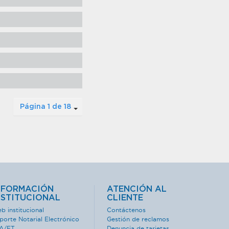
Página 1 de 18
NFORMACIÓN
ATENCIÓN AL
NSTITUCIONAL
CLIENTE
b institucional
Contáctenos
porte Notarial Electrónico
Gestión de reclamos
A/FT
Denuncia de tarjetas