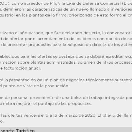
OU), como acreedor de Pili, y la Liga de Defensa Comercial (Lid
, definieron las características de un nuevo llamado a inversore
ndustrial en las plantas de la firma, priorizando de esta forma el p
lizado el año pasado, que fue declarado desierto, la convocatori
dad de ofertar por el arrendamiento de los bienes con opción de c
 de presentar propuestas para la adquisición directa de los activ
tablecidos para las ofertas se destaca que se deberá acreditar ex
ormación sobre plantas administradas, volumen de litros procesad
e facturación anual.
 la presentación de un plan de negocios técnicamente sustenta
el punto de vista de la producción.
ón de personal proveniente de una bolsa de trabajo integrada por
mitirá mejorar el puntaje de las propuestas.
 las ofertas vencerá el día 16 de marzo de 2020. El pliego del ll
o.
sporte Turístico