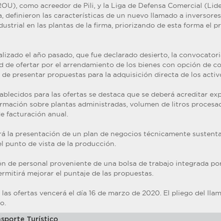
OU), como acreedor de Pili, y la Liga de Defensa Comercial (Lid
, definieron las características de un nuevo llamado a inversore
ndustrial en las plantas de la firma, priorizando de esta forma el p
lizado el año pasado, que fue declarado desierto, la convocatori
dad de ofertar por el arrendamiento de los bienes con opción de c
 de presentar propuestas para la adquisición directa de los activ
tablecidos para las ofertas se destaca que se deberá acreditar ex
ormación sobre plantas administradas, volumen de litros procesad
e facturación anual.
 la presentación de un plan de negocios técnicamente sustenta
el punto de vista de la producción.
ón de personal proveniente de una bolsa de trabajo integrada por
mitirá mejorar el puntaje de las propuestas.
 las ofertas vencerá el día 16 de marzo de 2020. El pliego del ll
o.
sporte Turístico