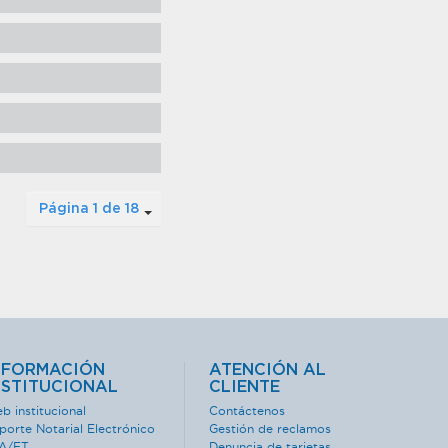
Página 1 de 18
NFORMACIÓN
ATENCIÓN AL
NSTITUCIONAL
CLIENTE
b institucional
Contáctenos
porte Notarial Electrónico
Gestión de reclamos
A/FT
Denuncia de tarjetas