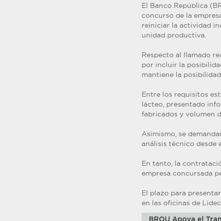
El Banco República (BR
concurso de la empresa
reiniciar la actividad i
unidad productiva.
Respecto al llamado rea
por incluir la posibili
mantiene la posibilidad
Entre los requisitos es
lácteo, presentado inf
fabricados y volumen d
Asimismo, se demandará
análisis técnico desde 
En tanto, la contrataci
empresa concursada per
El plazo para presentar
en las oficinas de Lidec
BROU Apoya el Tran