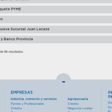
quete PYME
ón
nueva Sucursal Juan Lacaze
 y Banco Provincia
 de 86 resultados.
-
EMPRESAS
I
I
Industria, comercio y servicios
Agropecuaria
We
Pymes y Profesionales
Crédito
So
Crédito
Negocios rurales
PL