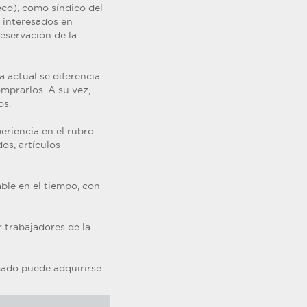
eco), como síndico del
s interesados en
reservación de la
a actual se diferencia
omprarlos. A su vez,
os.
periencia en el rubro
os, artículos
ble en el tiempo, con
 trabajadores de la
amado puede adquirirse