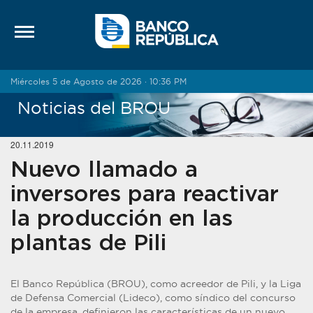
Saltar al contenido
Miércoles 5 de Agosto de 2026 · 10:36 PM
Noticias del BROU
20.11.2019
Nuevo llamado a
inversores para reactivar
la producción en las
plantas de Pili
El Banco República (BROU), como acreedor de Pili, y la Liga
de Defensa Comercial (Lideco), como síndico del concurso
de la empresa, definieron las características de un nuevo