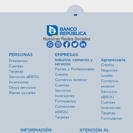
-
Nuestras Redes Sociales
PERSONAS
EMPRESAS
Industria, comercio y
Agropecuaria
Préstamos
servicios
Crédito
Cuentas
Pymes y Profesionales
Negocios
Tarjetas
Crédito
rurales
Servicios eBROU
Comercio exterior
Comercio
Inversiones
Cuentas
exterior
Otros servicios
Servicios
Servicios
Planes sociales
Inversiones
eBROU
Formularios
Cuentas
Comisiones
Inversiones
eBROU
Tarjetas
Tarjetas
Formularios
INFORMACIÓN
ATENCIÓN AL