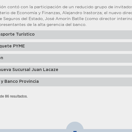
ón contó con la participación de un reducido grupo de invitados.
terio de Economía y Finanzas, Alejandro Irastorza; el nuevo direct
e Seguros del Estado, José Amorín Batlle (como director interino
epresentantes de la alta gerencia del banco.
sporte Turístico
quete PYME
ón
nueva Sucursal Juan Lacaze
 y Banco Provincia
 de 86 resultados.
-