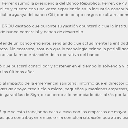
Ferrer asumió la presidencia del Banco República. Ferrer, de 49 
blica y cuenta con una vasta experiencia en la industria bancar
ilial uruguaya del banco Citi, donde ocupó cargos de alta respons
l BROU destacó que durante su gestión apuntará a que la instit
 de banco comercial y banco de desarrollo.
tende un banco eficiente, señalando que actualmente la entida
cto. No obstante, sostuvo que la tecnología brinda la posibilidad
undizar la modernización de la operativa del banco.
 que buscará consolidar y sostener en el tiempo la solvencia y la
los últimos años.
o al impacto de la emergencia sanitaria, informó que el director
das de apoyo crediticio a micro, pequeñas y medianas empresas,
e garantías de Siga, de acuerdo a lo anunciado días atrás por la
 que se está trabajando caso a caso con las empresas de mayor 
vas que contribuyan a mejorar la compleja situación que atravies