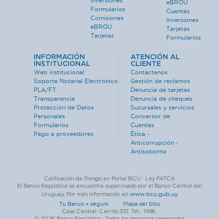
Inversiones
eBROU
Formularios
Cuentas
Comisiones
Inversiones
eBROU
Tarjetas
Tarjetas
Formularios
INFORMACIÓN
ATENCIÓN AL
INSTITUCIONAL
CLIENTE
Web institucional
Contáctenos
Soporte Notarial Electrónico
Gestión de reclamos
PLA/FT
Denuncia de tarjetas
Transparencia
Denuncia de cheques
Protección de Datos
Sucursales y servicios
Personales
Conversor de
Formularios
Cuentas
Pago a proveedores
Ética -
Anticorrupción -
Antisoborno
Calificación de Riesgo en Portal BCU · Ley FATCA
El Banco República se encuentra supervisado por el Banco Central del
www.bcu.gub.uy
Uruguay. Por más información en
Tu Banco + seguro ·
Mapa del Sitio
Casa Central: Cerrito 351. Tel.: 1996.
© 2026 Banco República · Todos los derechos reservados