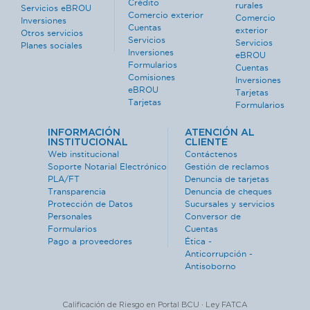
Crédito
rurales
Servicios eBROU
Comercio exterior
Comercio
Inversiones
Cuentas
exterior
Otros servicios
Servicios
Servicios
Planes sociales
Inversiones
eBROU
Formularios
Cuentas
Comisiones
Inversiones
eBROU
Tarjetas
Tarjetas
Formularios
INFORMACIÓN
ATENCIÓN AL
INSTITUCIONAL
CLIENTE
Web institucional
Contáctenos
Soporte Notarial Electrónico
Gestión de reclamos
PLA/FT
Denuncia de tarjetas
Transparencia
Denuncia de cheques
Protección de Datos
Sucursales y servicios
Personales
Conversor de
Formularios
Cuentas
Pago a proveedores
Ética -
Anticorrupción -
Antisoborno
Calificación de Riesgo en Portal BCU · Ley FATCA