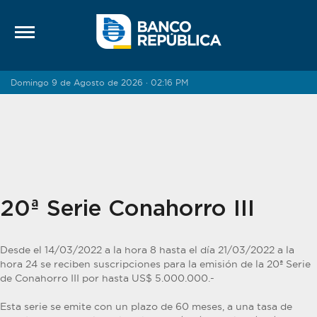
Saltar al contenido
Domingo 9 de Agosto de 2026 · 02:16 PM
20ª Serie Conahorro III
Desde el 14/03/2022 a la hora 8 hasta el día 21/03/2022 a la
hora 24 se reciben suscripciones para la emisión de la 20ª Serie
de Conahorro III por hasta US$ 5.000.000.-
Esta serie se emite con un plazo de 60 meses, a una tasa de