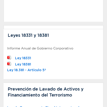
Escribanos contratados
Leyes 18331 y 18381
Escribanos en régimen de arrendamiento de obra, en
Informe Anual de Gobierno Corporativo
cumplimiento de lo dispuesto por el inciso final del Art.
22 de la Ley N° 17.930, en la redacción dada por el Art.
Ley 18331
118 de la Ley N° 18.046.
Ley 18381
Listado 1
Ley 18.381 - Artículo 5º
Listado 2
Prevención de Lavado de Activos y
Financiamiento del Terrorismo