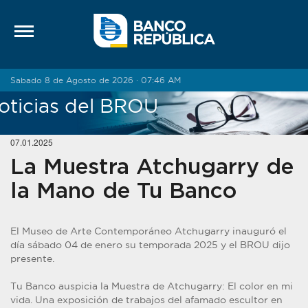
Saltar al contenido
Sabado 8 de Agosto de 2026 · 07:46 AM
oticias del BROU
07.01.2025
La Muestra Atchugarry de
la Mano de Tu Banco
El Museo de Arte Contemporáneo Atchugarry inauguró el
día sábado 04 de enero su temporada 2025 y el BROU dijo
presente.
Tu Banco auspicia la Muestra de Atchugarry: El color en mi
vida. Una exposición de trabajos del afamado escultor en