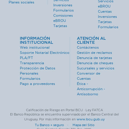
Servicios
Planes sociales
Inversiones
eBROU
Formularios
Cuentas
Comisiones
Inversiones
eBROU
Tarjetas
Tarjetas
Formularios
INFORMACIÓN
ATENCIÓN AL
INSTITUCIONAL
CLIENTE
Web institucional
Contáctenos
Soporte Notarial Electrónico
Gestión de reclamos
PLA/FT
Denuncia de tarjetas
Transparencia
Denuncia de cheques
Protección de Datos
Sucursales y servicios
Personales
Conversor de
Formularios
Cuentas
Pago a proveedores
Ética -
Anticorrupción -
Antisoborno
Calificación de Riesgo en Portal BCU · Ley FATCA
El Banco República se encuentra supervisado por el Banco Central del
www.bcu.gub.uy
Uruguay. Por más información en
Tu Banco + seguro ·
Mapa del Sitio