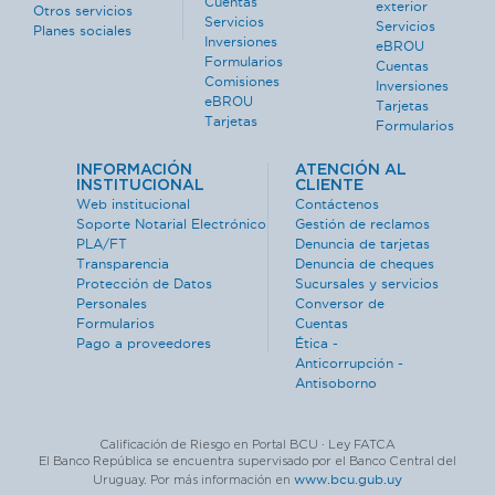
Cuentas
exterior
Otros servicios
Servicios
Servicios
Planes sociales
Inversiones
eBROU
Formularios
Cuentas
Comisiones
Inversiones
eBROU
Tarjetas
Tarjetas
Formularios
INFORMACIÓN
ATENCIÓN AL
INSTITUCIONAL
CLIENTE
Web institucional
Contáctenos
Soporte Notarial Electrónico
Gestión de reclamos
PLA/FT
Denuncia de tarjetas
Transparencia
Denuncia de cheques
Protección de Datos
Sucursales y servicios
Personales
Conversor de
Formularios
Cuentas
Pago a proveedores
Ética -
Anticorrupción -
Antisoborno
Calificación de Riesgo en Portal BCU · Ley FATCA
El Banco República se encuentra supervisado por el Banco Central del
www.bcu.gub.uy
Uruguay. Por más información en