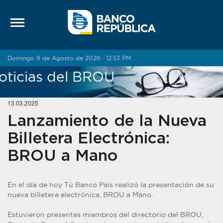
Saltar al contenido
Domingo 9 de Agosto de 2026 · 12:53 PM
oticias del BROU
13.03.2025
Lanzamiento de la Nueva
Billetera Electrónica:
BROU a Mano
En el día de hoy Tú Banco País realizó la presentación de su
nueva billetera electrónica, BROU a Mano.
Estuvieron presentes miembros del directorio del BROU,