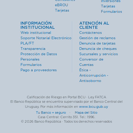
Inversiones
eBROU
Tarjetas
Tarjetas
Formularios
INFORMACIÓN
ATENCIÓN AL
INSTITUCIONAL
CLIENTE
Web institucional
Contáctenos
Soporte Notarial Electrónico
Gestión de reclamos
PLA/FT
Denuncia de tarjetas
Transparencia
Denuncia de cheques
Protección de Datos
Sucursales y servicios
Personales
Conversor de
Formularios
Cuentas
Pago a proveedores
Ética -
Anticorrupción -
Antisoborno
Calificación de Riesgo en Portal BCU · Ley FATCA
El Banco República se encuentra supervisado por el Banco Central del
www.bcu.gub.uy
Uruguay. Por más información en
Tu Banco + seguro ·
Mapa del Sitio
Casa Central: Cerrito 351. Tel.: 1996.
© 2026 Banco República · Todos los derechos reservados