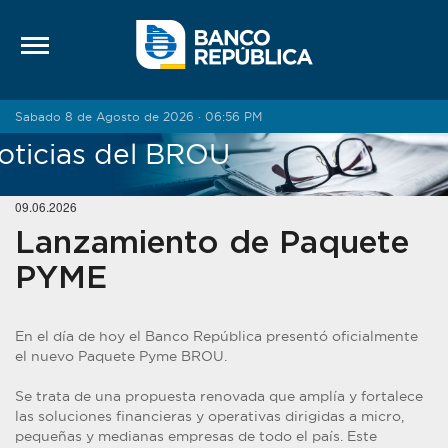
Saltar al contenido
Sabado 8 de Agosto de 2026 · 06:56 PM
oticias del BROU
09.06.2026
Lanzamiento de Paquete
PYME
En el día de hoy el Banco República presentó oficialmente
el nuevo Paquete Pyme BROU.
Se trata de una propuesta renovada que amplía y fortalece
las soluciones financieras y operativas dirigidas a micro,
pequeñas y medianas empresas de todo el país. Este