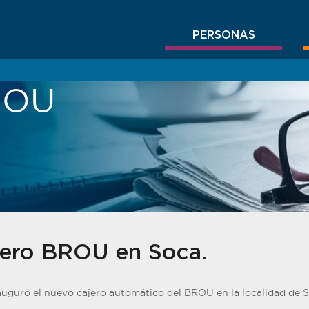
PERSONAS
BROU
ero BROU en Soca.
auguró el nuevo cajero automático del BROU en la localidad de S