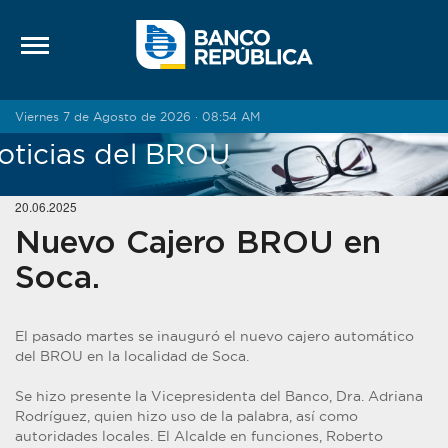
Saltar al contenido
Viernes 7 de Agosto de 2026 · 08:54 AM
oticias del BROU
20.06.2025
Nuevo Cajero BROU en
Soca.
El pasado martes se inauguró el nuevo cajero automático
del BROU en la localidad de Soca.
Se hizo presente la Vicepresidenta del Banco, Dra. Adriana
Rodríguez, quien hizo uso de la palabra, así como
autoridades locales. El Alcalde en funciones, Roberto