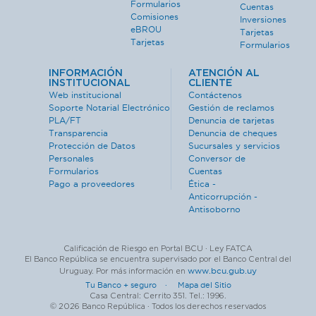
Formularios
Cuentas
Comisiones
Inversiones
eBROU
Tarjetas
Tarjetas
Formularios
INFORMACIÓN
ATENCIÓN AL
INSTITUCIONAL
CLIENTE
Web institucional
Contáctenos
Soporte Notarial Electrónico
Gestión de reclamos
PLA/FT
Denuncia de tarjetas
Transparencia
Denuncia de cheques
Protección de Datos
Sucursales y servicios
Personales
Conversor de
Formularios
Cuentas
Pago a proveedores
Ética -
Anticorrupción -
Antisoborno
Calificación de Riesgo en Portal BCU · Ley FATCA
El Banco República se encuentra supervisado por el Banco Central del
www.bcu.gub.uy
Uruguay. Por más información en
Tu Banco + seguro ·
Mapa del Sitio
Casa Central: Cerrito 351. Tel.: 1996.
© 2026 Banco República · Todos los derechos reservados