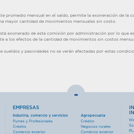
te promedio mensual en el saldo, permite la exoneración de la c
una mayor cantidad de movimientos mensuales sin costo.
tá exonerado de esta comisión por administración por lo que e
te a los efectos de la cantidad de movimientos sin costos mensua
e sueldos y pasividades no se verán afectadas por estas condici
-
EMPRESAS
I
I
Industria, comercio y servicios
Agropecuaria
We
Pymes y Profesionales
Crédito
So
Crédito
Negocios rurales
PL
Comercio exterior
Comercio exterior