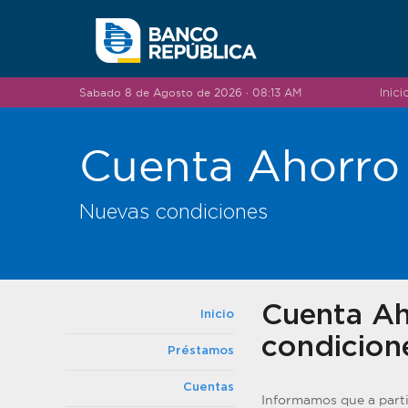
Saltar al contenido
Sabado 8 de Agosto de 2026 · 08:13 AM
Inici
Cuenta Ahorro
Nuevas condiciones
Cuenta Ah
Inicio
condicion
Préstamos
Cuentas
Informamos que a parti