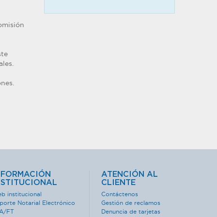
omisión
ste
les.
ones.
NFORMACIÓN
ATENCIÓN AL
NSTITUCIONAL
CLIENTE
b institucional
Contáctenos
porte Notarial Electrónico
Gestión de reclamos
A/FT
Denuncia de tarjetas