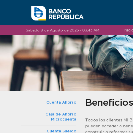
Saltar al contenido
Sabado 8 de Agosto de 2026 · 03:43 AM
Inici
Beneficio
Cuenta Ahorro
Caja de Ahorro
Microcuenta
Todos los clientes MI 
pueden acceder a benef
Cuenta Sueldo
construir o reformar su