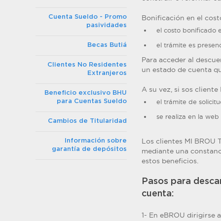
Cuenta Sueldo - Promo
Bonificación en el cost
pasividades
el costo bonificado 
el trámite es presen
Becas Butiá
Para acceder al descue
Clientes No Residentes
un estado de cuenta qu
Extranjeros
A su vez, si sos client
Beneficio exclusivo BHU
para Cuentas Sueldo
el trámite de solicit
se realiza en la we
Cambios de Titularidad
Los clientes MI BROU Ta
Información sobre
garantía de depósitos
mediante una constanci
estos beneficios.
Pasos para descar
cuenta:
1- En eBROU dirigirse 