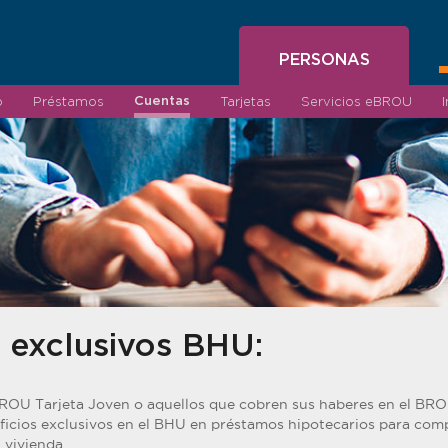
PERSONAS
Cuentas
o
Préstamos
Tarjetas
Servicios eBROU
s exclusivos BHU:
BROU Tarjeta Joven o aquellos que cobren sus haberes en el BR
icios exclusivos en el BHU en préstamos hipotecarios para comp
 vivienda.