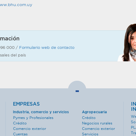
ww.bhu.com.uy
rmación
996 000 /
Formulario web de contacto
sales del país
-
EMPRESAS
I
I
Industria, comercio y servicios
Agropecuaria
We
Pymes y Profesionales
Crédito
So
Crédito
Negocios rurales
PL
Comercio exterior
Comercio exterior
Tr
Cuentas
Servicios