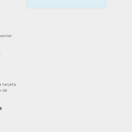
sentar
:
 tarjeta
a de
a