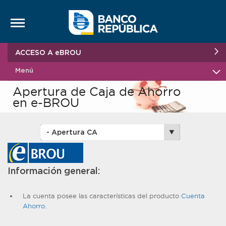
Saltar al contenido
ACCESO A eBROU
Menú
Apertura de Caja de Ahorro
en e-BROU
Información general:
La cuenta posee las características del producto
Cuenta
Ahorro
.