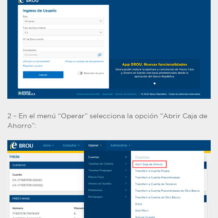
2 – En el menú “Operar” selecciona la opción “Abrir Caja de
Ahorro”: