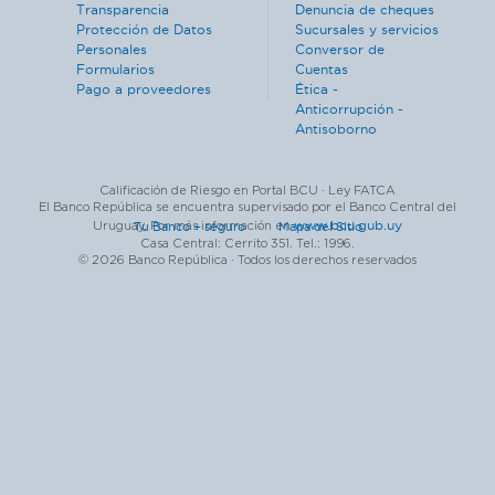
Transparencia
Denuncia de cheques
Protección de Datos
Sucursales y servicios
Personales
Conversor de
Formularios
Cuentas
Pago a proveedores
Ética -
Anticorrupción -
Antisoborno
Calificación de Riesgo en Portal BCU · Ley FATCA
El Banco República se encuentra supervisado por el Banco Central del
www.bcu.gub.uy
Uruguay. Por más información en
Tu Banco + seguro ·
Mapa del Sitio
Casa Central: Cerrito 351. Tel.: 1996.
© 2026 Banco República · Todos los derechos reservados