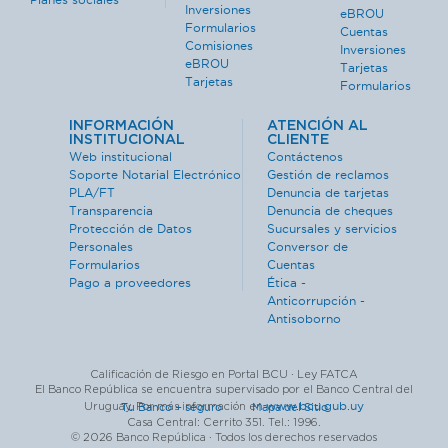
Inversiones
eBROU
Formularios
Cuentas
Comisiones
Inversiones
eBROU
Tarjetas
Tarjetas
Formularios
INFORMACIÓN
ATENCIÓN AL
INSTITUCIONAL
CLIENTE
Web institucional
Contáctenos
Soporte Notarial Electrónico
Gestión de reclamos
PLA/FT
Denuncia de tarjetas
Transparencia
Denuncia de cheques
Protección de Datos
Sucursales y servicios
Personales
Conversor de
Formularios
Cuentas
Pago a proveedores
Ética -
Anticorrupción -
Antisoborno
Calificación de Riesgo en Portal BCU · Ley FATCA
El Banco República se encuentra supervisado por el Banco Central del
www.bcu.gub.uy
Uruguay. Por más información en
Tu Banco + seguro ·
Mapa del Sitio
Casa Central: Cerrito 351. Tel.: 1996.
© 2026 Banco República · Todos los derechos reservados