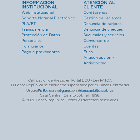
INFORMACIÓN
ATENCIÓN AL
INSTITUCIONAL
CLIENTE
Web institucional
Contáctenos
Soporte Notarial Electrónico
Gestión de reclamos
PLA/FT
Denuncia de tarjetas
Transparencia
Denuncia de cheques
Protección de Datos
Sucursales y servicios
Personales
Conversor de
Formularios
Cuentas
Pago a proveedores
Ética -
Anticorrupción -
Antisoborno
Calificación de Riesgo en Portal BCU · Ley FATCA
El Banco República se encuentra supervisado por el Banco Central del
www.bcu.gub.uy
Uruguay. Por más información en
Tu Banco + seguro ·
Mapa del Sitio
Casa Central: Cerrito 351. Tel.: 1996.
© 2026 Banco República · Todos los derechos reservados