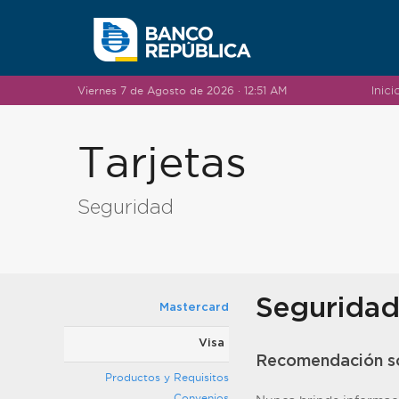
Saltar al contenido
Viernes 7 de Agosto de 2026 · 12:51 AM
Inici
Tarjetas
Seguridad
Segurida
Mastercard
Visa
Recomendación s
Productos y Requisitos
Convenios