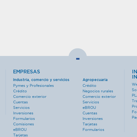
-
EMPRESAS
I
I
Industria, comercio y servicios
Agropecuaria
We
Pymes y Profesionales
Crédito
So
Crédito
Negocios rurales
PL
Comercio exterior
Comercio exterior
Tr
Cuentas
Servicios
Pr
Servicios
eBROU
Fo
Inversiones
Cuentas
Pa
Formularios
Inversiones
Comisiones
Tarjetas
eBROU
Formularios
Tarjetas