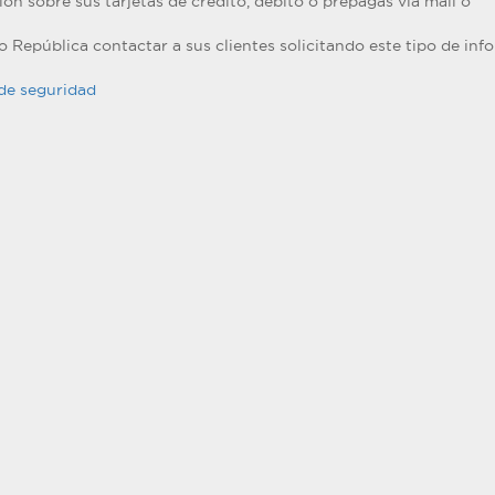
n sobre sus tarjetas de crédito, débito o prepagas vía mail o
o República contactar a sus clientes solicitando este tipo de in
de seguridad