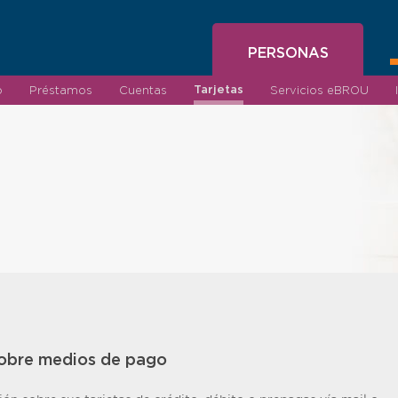
PERSONAS
Tarjetas
o
Préstamos
Cuentas
Servicios eBROU
d
obre medios de pago