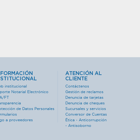
NFORMACIÓN
ATENCIÓN AL
NSTITUCIONAL
CLIENTE
b institucional
Contáctenos
porte Notarial Electrónico
Gestión de reclamos
A/FT
Denuncia de tarjetas
ansparencia
Denuncia de cheques
otección de Datos Personales
Sucursales y servicios
rmularios
Conversor de Cuentas
go a proveedores
Ética - Anticorrupción
- Antisoborno