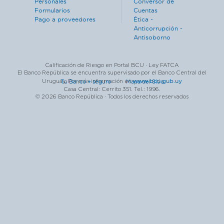
Personales
Conversor de
Formularios
Cuentas
Pago a proveedores
Ética -
Anticorrupción -
Antisoborno
Calificación de Riesgo en Portal BCU · Ley FATCA
El Banco República se encuentra supervisado por el Banco Central del
www.bcu.gub.uy
Uruguay. Por más información en
Tu Banco + seguro ·
Mapa del Sitio
Casa Central: Cerrito 351. Tel.: 1996.
© 2026 Banco República · Todos los derechos reservados