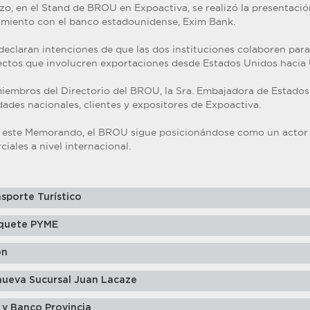
zo, en el Stand de BROU en Expoactiva, se realizó la presentación
iento con el banco estadounidense, Exim Bank.
eclaran intenciones de que las dos instituciones colaboren para
ectos que involucren exportaciones desde Estados Unidos hacia
iembros del Directorio del BROU, la Sra. Embajadora de Estado
dades nacionales, clientes y expositores de Expoactiva.
 este Memorando, el BROU sigue posicionándose como un actor c
ciales a nivel internacional.
sporte Turístico
quete PYME
ón
nueva Sucursal Juan Lacaze
 y Banco Provincia