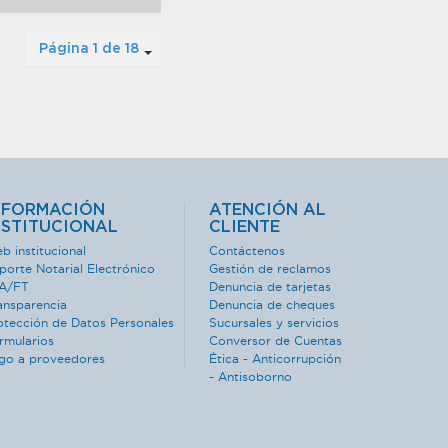
Página 1 de 18
NFORMACIÓN
ATENCIÓN AL
NSTITUCIONAL
CLIENTE
b institucional
Contáctenos
porte Notarial Electrónico
Gestión de reclamos
A/FT
Denuncia de tarjetas
ansparencia
Denuncia de cheques
otección de Datos Personales
Sucursales y servicios
rmularios
Conversor de Cuentas
go a proveedores
Ética - Anticorrupción
- Antisoborno