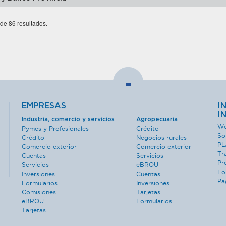
 de 86 resultados.
-
EMPRESAS
I
I
Industria, comercio y servicios
Agropecuaria
We
Pymes y Profesionales
Crédito
So
Crédito
Negocios rurales
PL
Comercio exterior
Comercio exterior
Tr
Cuentas
Servicios
Pr
Servicios
eBROU
Fo
Inversiones
Cuentas
Pa
Formularios
Inversiones
Comisiones
Tarjetas
eBROU
Formularios
Tarjetas