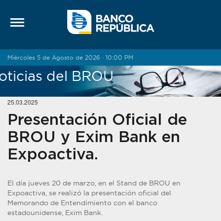
Saltar al contenido
Miércoles 5 de Agosto de 2026 · 10:00 PM
oticias del BROU
25.03.2025
Presentación Oficial de
BROU y Exim Bank en
Expoactiva.
El día jueves 20 de marzo, en el Stand de BROU en
Expoactiva, se realizó la presentación oficial del
Memorando de Entendimiento con el banco
estadounidense, Exim Bank.