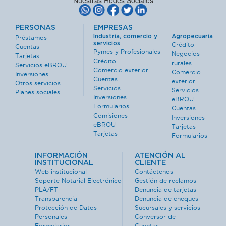
Nuestras Redes Sociales
PERSONAS
EMPRESAS
Industria, comercio y
Agropecuaria
Préstamos
servicios
Crédito
Cuentas
Pymes y Profesionales
Negocios
Tarjetas
Crédito
rurales
Servicios eBROU
Comercio exterior
Comercio
Inversiones
Cuentas
exterior
Otros servicios
Servicios
Servicios
Planes sociales
Inversiones
eBROU
Formularios
Cuentas
Comisiones
Inversiones
eBROU
Tarjetas
Tarjetas
Formularios
INFORMACIÓN
ATENCIÓN AL
INSTITUCIONAL
CLIENTE
Web institucional
Contáctenos
Soporte Notarial Electrónico
Gestión de reclamos
PLA/FT
Denuncia de tarjetas
Transparencia
Denuncia de cheques
Protección de Datos
Sucursales y servicios
Personales
Conversor de
Formularios
Cuentas