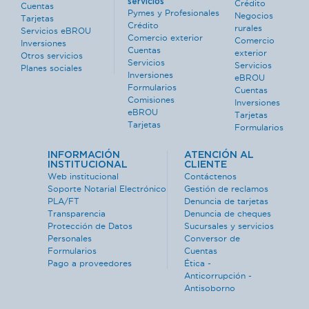
servicios
Crédito
Cuentas
Pymes y Profesionales
Negocios
Tarjetas
Crédito
rurales
Servicios eBROU
Comercio exterior
Comercio
Inversiones
Cuentas
exterior
Otros servicios
Servicios
Servicios
Planes sociales
Inversiones
eBROU
Formularios
Cuentas
Comisiones
Inversiones
eBROU
Tarjetas
Tarjetas
Formularios
INFORMACIÓN
ATENCIÓN AL
INSTITUCIONAL
CLIENTE
Web institucional
Contáctenos
Soporte Notarial Electrónico
Gestión de reclamos
PLA/FT
Denuncia de tarjetas
Transparencia
Denuncia de cheques
Protección de Datos
Sucursales y servicios
Personales
Conversor de
Formularios
Cuentas
Pago a proveedores
Ética -
Anticorrupción -
Antisoborno