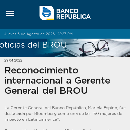
Saltar al contenido
Jueves 6 de Agosto de 2026 · 12:27 PM
oticias del BROU
29.04.2022
Reconocimiento
internacional a Gerente
General del BROU
La Gerente General del Banco República, Mariela Espino, fue
destacada por Bloomberg como una de las “50 mujeres de
impacto en Latinoamérica”.