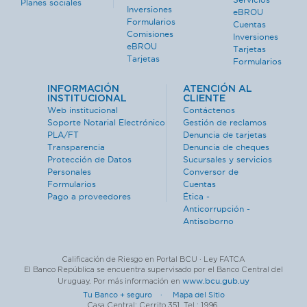
Planes sociales
Inversiones
eBROU
Formularios
Cuentas
Comisiones
Inversiones
eBROU
Tarjetas
Tarjetas
Formularios
INFORMACIÓN
ATENCIÓN AL
INSTITUCIONAL
CLIENTE
Web institucional
Contáctenos
Soporte Notarial Electrónico
Gestión de reclamos
PLA/FT
Denuncia de tarjetas
Transparencia
Denuncia de cheques
Protección de Datos
Sucursales y servicios
Personales
Conversor de
Formularios
Cuentas
Pago a proveedores
Ética -
Anticorrupción -
Antisoborno
Calificación de Riesgo en Portal BCU · Ley FATCA
El Banco República se encuentra supervisado por el Banco Central del
www.bcu.gub.uy
Uruguay. Por más información en
Tu Banco + seguro ·
Mapa del Sitio
Casa Central: Cerrito 351. Tel.: 1996.