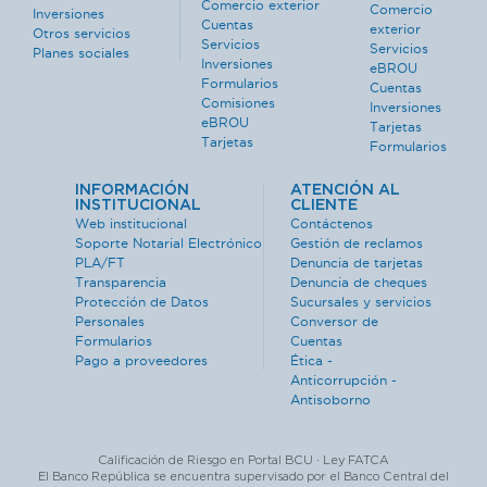
Comercio exterior
Comercio
Inversiones
Cuentas
exterior
Otros servicios
Servicios
Servicios
Planes sociales
Inversiones
eBROU
Formularios
Cuentas
Comisiones
Inversiones
eBROU
Tarjetas
Tarjetas
Formularios
INFORMACIÓN
ATENCIÓN AL
INSTITUCIONAL
CLIENTE
Web institucional
Contáctenos
Soporte Notarial Electrónico
Gestión de reclamos
PLA/FT
Denuncia de tarjetas
Transparencia
Denuncia de cheques
Protección de Datos
Sucursales y servicios
Personales
Conversor de
Formularios
Cuentas
Pago a proveedores
Ética -
Anticorrupción -
Antisoborno
Calificación de Riesgo en Portal BCU · Ley FATCA
El Banco República se encuentra supervisado por el Banco Central del