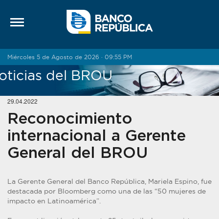
Saltar al contenido
Miércoles 5 de Agosto de 2026 · 09:55 PM
oticias del BROU
29.04.2022
Reconocimiento
internacional a Gerente
General del BROU
La Gerente General del Banco República, Mariela Espino, fue
destacada por Bloomberg como una de las “50 mujeres de
impacto en Latinoamérica”.