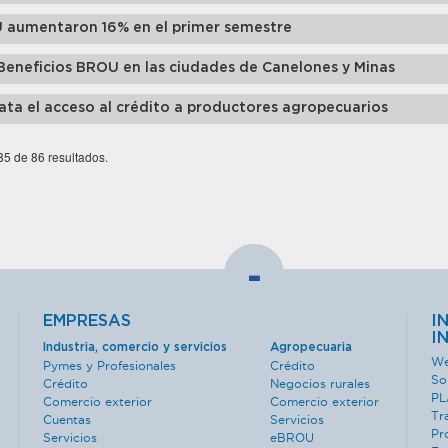
 aumentaron 16% en el primer semestre
Beneficios BROU en las ciudades de Canelones y Minas
ata el acceso al crédito a productores agropecuarios
 85 de 86 resultados.
-
EMPRESAS
I
I
Industria, comercio y servicios
Agropecuaria
We
Pymes y Profesionales
Crédito
So
Crédito
Negocios rurales
PL
Comercio exterior
Comercio exterior
Tr
Cuentas
Servicios
Pr
Servicios
eBROU