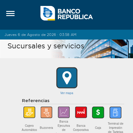
Saltar al contenido
Jueves 6 de Agosto de 2026 · 03:58 AM
Sucursales y servicios
Ver mapa
Referencias
Banca
Terminal de
Cajero
Ejecutiva
Banca
Buzonera
Caja
Impresión
Automático
de
Corporativa
de Tarjetas