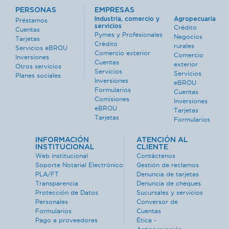
PERSONAS
EMPRESAS
Industria, comercio y
Agropecuaria
Préstamos
servicios
Crédito
Cuentas
Pymes y Profesionales
Negocios
Tarjetas
Crédito
rurales
Servicios eBROU
Comercio exterior
Comercio
Inversiones
Cuentas
exterior
Otros servicios
Servicios
Servicios
Planes sociales
Inversiones
eBROU
Formularios
Cuentas
Comisiones
Inversiones
eBROU
Tarjetas
Tarjetas
Formularios
INFORMACIÓN
ATENCIÓN AL
INSTITUCIONAL
CLIENTE
Web institucional
Contáctenos
Soporte Notarial Electrónico
Gestión de reclamos
PLA/FT
Denuncia de tarjetas
Transparencia
Denuncia de cheques
Protección de Datos
Sucursales y servicios
Personales
Conversor de
Formularios
Cuentas
Pago a proveedores
Ética -