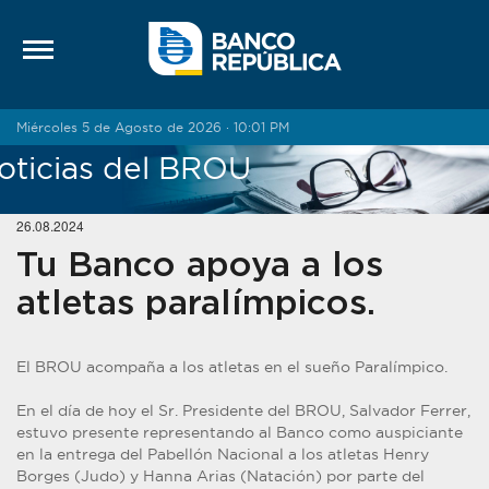
Saltar al contenido
Miércoles 5 de Agosto de 2026 · 10:01 PM
oticias del BROU
26.08.2024
Tu Banco apoya a los
atletas paralímpicos.
El BROU acompaña a los atletas en el sueño Paralímpico.
En el día de hoy el Sr. Presidente del BROU, Salvador Ferrer,
estuvo presente representando al Banco como auspiciante
en la entrega del Pabellón Nacional a los atletas Henry
Borges (Judo) y Hanna Arias (Natación) por parte del