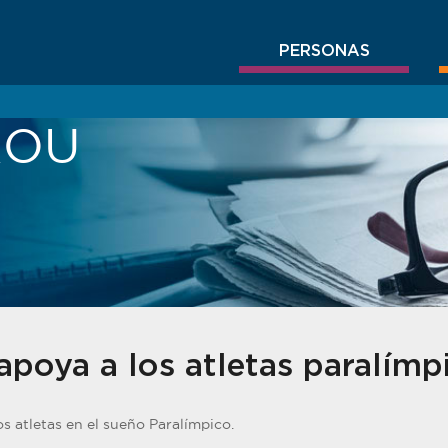
PERSONAS
BROU
poya a los atletas paralímp
 atletas en el sueño Paralímpico.