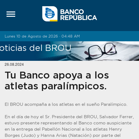
Saltar al contenido
Lunes 10 de Agosto de 2026 · 04:48 AM
oticias del BROU
26.08.2024
Tu Banco apoya a los
atletas paralímpicos.
El BROU acompaña a los atletas en el sueño Paralímpico.
En el día de hoy el Sr. Presidente del BROU, Salvador Ferrer,
estuvo presente representando al Banco como auspiciante
en la entrega del Pabellón Nacional a los atletas Henry
Borges (Judo) y Hanna Arias (Natación) por parte del