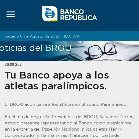
Saltar al contenido
Sabado 8 de Agosto de 2026 · 11:58 AM
oticias del BROU
26.08.2024
Tu Banco apoya a los
atletas paralímpicos.
El BROU acompaña a los atletas en el sueño Paralímpico.
En el día de hoy el Sr. Presidente del BROU, Salvador Ferrer,
estuvo presente representando al Banco como auspiciante
en la entrega del Pabellón Nacional a los atletas Henry
Borges (Judo) y Hanna Arias (Natación) por parte del