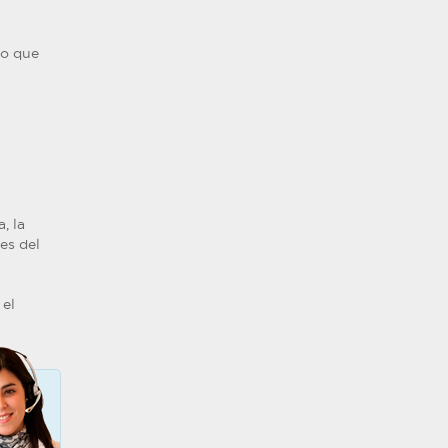
do que
, la
es del
 el