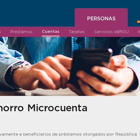
PERSONAS
Cuentas
o
Préstamos
Tarjetas
Servicios eBROU
horro Microcuenta
ivamente a beneficiarios de préstamos otorgados por República