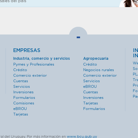
sales del país
-
EMPRESAS
I
I
Industria, comercio y servicios
Agropecuaria
We
Pymes y Profesionales
Crédito
So
Crédito
Negocios rurales
PL
Comercio exterior
Comercio exterior
Tr
Cuentas
Servicios
Pr
Servicios
eBROU
Fo
Inversiones
Cuentas
Pa
Formularios
Inversiones
Comisiones
Tarjetas
eBROU
Formularios
Tarjetas
www.bcu.gub.uy
ral del Uruguay. Por más información en