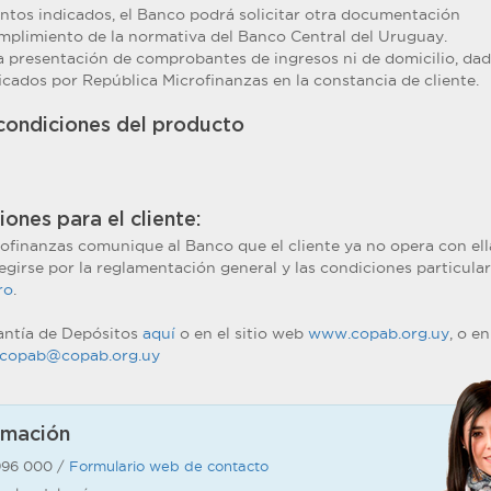
tos indicados, el Banco podrá solicitar otra documentación
plimiento de la normativa del Banco Central del Uruguay.
la presentación de comprobantes de ingresos ni de domicilio, da
icados por República Microfinanzas en la constancia de cliente.
 condiciones del producto
ones para el cliente:
finanzas comunique al Banco que el cliente ya no opera con ella
girse por la reglamentación general y las condiciones particular
ro
.
antía de Depósitos
aquí
o en el sitio web
www.copab.org.uy
, o en
ocopab@copab.org.uy
rmación
996 000 /
Formulario web de contacto