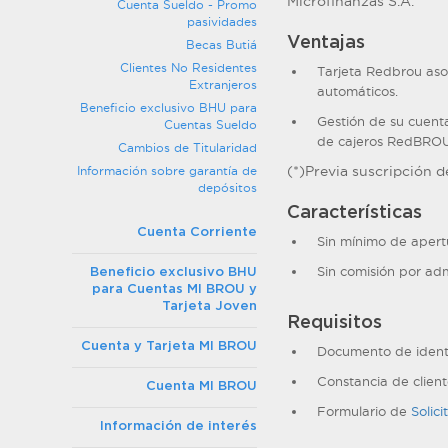
Microfinanzas S.A.
Cuenta Sueldo - Promo
pasividades
Ventajas
Becas Butiá
Clientes No Residentes
Tarjeta Redbrou aso
Extranjeros
automáticos.
Beneficio exclusivo BHU para
Gestión de su cuent
Cuentas Sueldo
de cajeros RedBROU
Cambios de Titularidad
(*)Previa suscripción d
Información sobre garantía de
depósitos
Características
Cuenta Corriente
Sin mínimo de apert
Sin comisión por adm
Beneficio exclusivo BHU
para Cuentas MI BROU y
Tarjeta Joven
Requisitos
Cuenta y Tarjeta MI BROU
Documento de ident
Constancia de client
Cuenta MI BROU
Formulario de
Solic
Información de interés