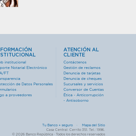
NFORMACIÓN
ATENCIÓN AL
NSTITUCIONAL
CLIENTE
b institucional
Contáctenos
porte Notarial Electrónico
Gestión de reclamos
A/FT
Denuncia de tarjetas
ansparencia
Denuncia de cheques
otección de Datos Personales
Sucursales y servicios
rmularios
Conversor de Cuentas
go a proveedores
Ética - Anticorrupción
- Antisoborno
Tu Banco + seguro ·
Mapa del Sitio
Casa Central: Cerrito 351. Tel.: 1996.
© 2026 Banco República · Todos los derechos reservados