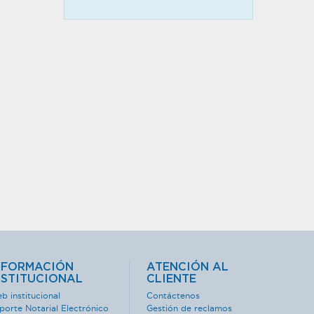
NFORMACIÓN
ATENCIÓN AL
NSTITUCIONAL
CLIENTE
b institucional
Contáctenos
porte Notarial Electrónico
Gestión de reclamos