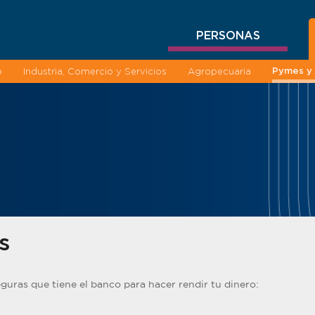
PERSONAS
Pymes y 
o
Industria, Comercio y Servicios
Agropecuaria
s
guras que tiene el banco para hacer rendir tu dinero: