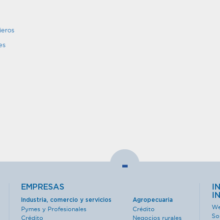
ieros
es
-
EMPRESAS
I
I
Industria, comercio y servicios
Agropecuaria
We
Pymes y Profesionales
Crédito
So
Crédito
Negocios rurales