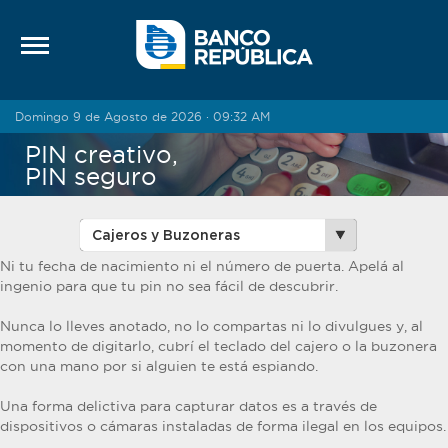
Saltar al contenido
Domingo 9 de Agosto de 2026 · 09:32 AM
PIN creativo,
PIN seguro
Ni tu fecha de nacimiento ni el número de puerta. Apelá al
ingenio para que tu pin no sea fácil de descubrir.
Nunca lo lleves anotado, no lo compartas ni lo divulgues y, al
momento de digitarlo, cubrí el teclado del cajero o la buzonera
con una mano por si alguien te está espiando.
Una forma delictiva para capturar datos es a través de
dispositivos o cámaras instaladas de forma ilegal en los equipos.