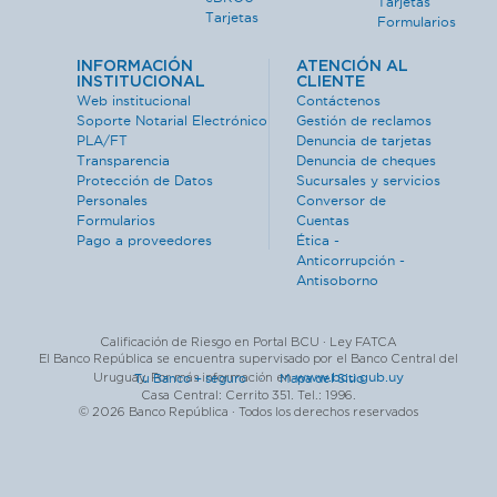
Tarjetas
Tarjetas
Formularios
INFORMACIÓN
ATENCIÓN AL
INSTITUCIONAL
CLIENTE
Web institucional
Contáctenos
Soporte Notarial Electrónico
Gestión de reclamos
PLA/FT
Denuncia de tarjetas
Transparencia
Denuncia de cheques
Protección de Datos
Sucursales y servicios
Personales
Conversor de
Formularios
Cuentas
Pago a proveedores
Ética -
Anticorrupción -
Antisoborno
Calificación de Riesgo en Portal BCU · Ley FATCA
El Banco República se encuentra supervisado por el Banco Central del
www.bcu.gub.uy
Uruguay. Por más información en
Tu Banco + seguro ·
Mapa del Sitio
Casa Central: Cerrito 351. Tel.: 1996.
© 2026 Banco República · Todos los derechos reservados