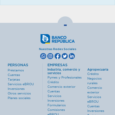
-
Nuestras Redes Sociales
PERSONAS
EMPRESAS
Industria, comercio y
Agropecuaria
Préstamos
servicios
Crédito
Cuentas
Pymes y Profesionales
Negocios
Tarjetas
Crédito
rurales
Servicios eBROU
Comercio exterior
Comercio
Inversiones
Cuentas
exterior
Otros servicios
Servicios
Servicios
Planes sociales
Inversiones
eBROU
Formularios
Cuentas
Comisiones
Inversiones
eBROU