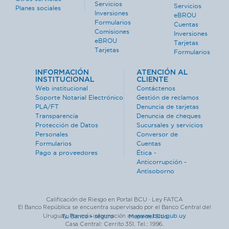
Servicios
Servicios
Planes sociales
Inversiones
eBROU
Formularios
Cuentas
Comisiones
Inversiones
eBROU
Tarjetas
Tarjetas
Formularios
INFORMACIÓN
ATENCIÓN AL
INSTITUCIONAL
CLIENTE
Web institucional
Contáctenos
Soporte Notarial Electrónico
Gestión de reclamos
PLA/FT
Denuncia de tarjetas
Transparencia
Denuncia de cheques
Protección de Datos
Sucursales y servicios
Personales
Conversor de
Formularios
Cuentas
Pago a proveedores
Ética -
Anticorrupción -
Antisoborno
Calificación de Riesgo en Portal BCU · Ley FATCA
El Banco República se encuentra supervisado por el Banco Central del
www.bcu.gub.uy
Uruguay. Por más información en
Tu Banco + seguro ·
Mapa del Sitio
Casa Central: Cerrito 351. Tel.: 1996.