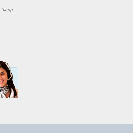
y
tuapp