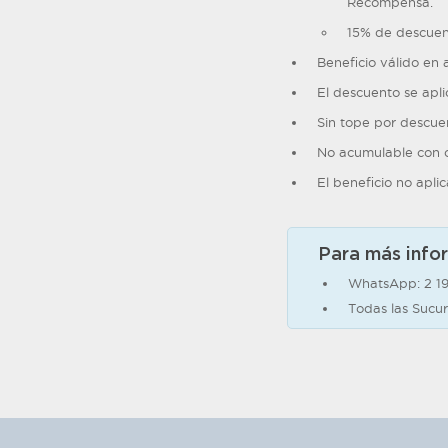
Recompensa.
15% de descuen
Beneficio válido en 
El descuento se apl
Sin tope por descue
No acumulable con o
El beneficio no apli
Para más info
WhatsApp: 2 1
Todas las Sucur