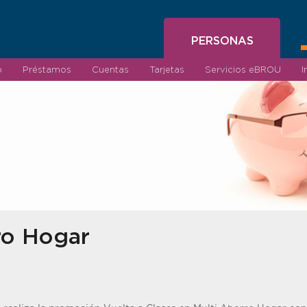
PERSONAS
o
Préstamos
Cuentas
Tarjetas
Servicios eBROU
I
ro Hogar