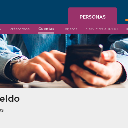
PERSONAS
Cuentas
o
Préstamos
Tarjetas
Servicios eBROU
eldo
es