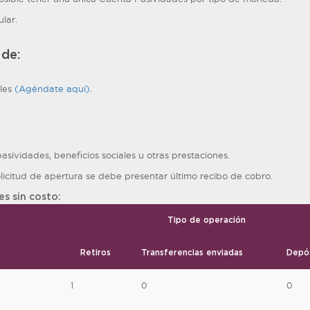
ular.
 de:
ales
(Agéndate aquí)
.
pasividades, beneficios sociales u otras prestaciones.
licitud de apertura se debe presentar último recibo de cobro.
s sin costo:
Tipo de operación
Retiros
Transferencias enviadas
Depó
1
0
0