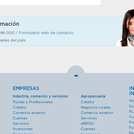
rmación
996 000 /
Formulario web de contacto
sales del país
-
EMPRESAS
I
I
Industria, comercio y servicios
Agropecuaria
We
Pymes y Profesionales
Crédito
So
Crédito
Negocios rurales
PL
Comercio exterior
Comercio exterior
Tr
Cuentas
Servicios
Pr
Servicios
eBROU
Fo
Inversiones
Cuentas
Pa