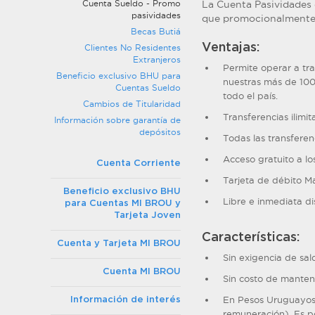
Cuenta Sueldo - Promo
La Cuenta Pasividades 
pasividades
que promocionalmente h
Becas Butiá
Ventajas:
Clientes No Residentes
Extranjeros
Permite operar a tr
Beneficio exclusivo BHU para
nuestras más de 100
Cuentas Sueldo
todo el país.
Cambios de Titularidad
Transferencias ilim
Información sobre garantía de
depósitos
Todas las transferen
Acceso gratuito a los
Cuenta Corriente
Tarjeta de débito Ma
Beneficio exclusivo BHU
Libre e inmediata di
para Cuentas MI BROU y
Tarjeta Joven
Características:
Cuenta y Tarjeta MI BROU
Sin exigencia de sal
Cuenta MI BROU
Sin costo de manten
En Pesos Uruguayos 
Información de interés
remuneración). Es p