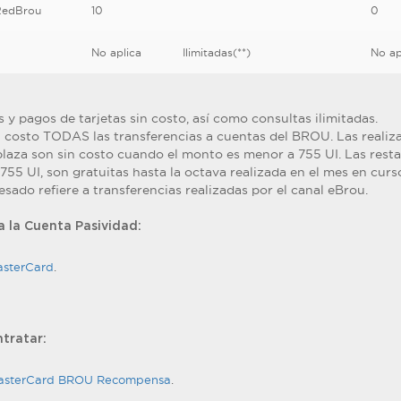
 RedBrou
10
0
No aplica
Ilimitadas(**)
No ap
 y pagos de tarjetas sin costo, así como consultas ilimitadas.
in costo TODAS las transferencias a cuentas del BROU. Las realiz
plaza son sin costo cuando el monto es menor a 755 UI. Las resta
55 UI, son gratuitas hasta la octava realizada en el mes en curs
esado refiere a transferencias realizadas por el canal eBrou.
 la Cuenta Pasividad:
asterCard
.
ntratar:
 MasterCard BROU Recompensa
.