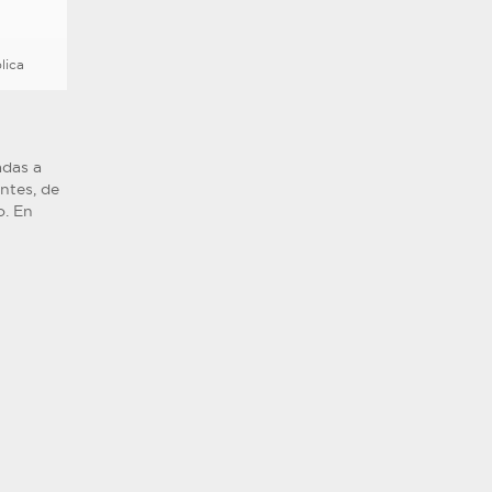
lica
adas a
ntes, de
o. En