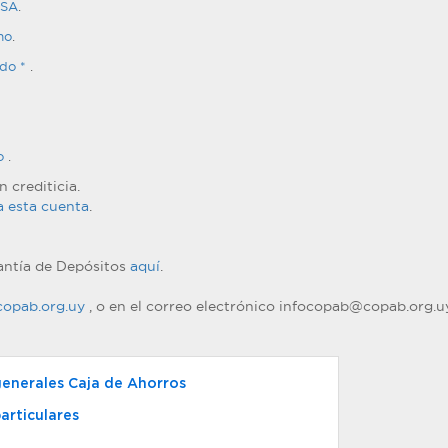
ISA
.
mo
.
ldo *
.
jo
.
 crediticia.
a esta cuenta
.
antía de Depósitos
aquí
.
opab.org.uy
, o en el correo electrónico infocopab@copab.org.u
enerales Caja de Ahorros
articulares