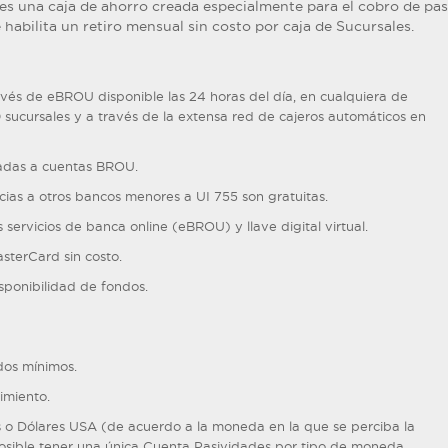
es una caja de ahorro creada especialmente para el cobro de pas
abilita un retiro mensual sin costo por caja de Sucursales.
avés de eBROU disponible las 24 horas del día, en cualquiera de
 sucursales y a través de la extensa red de cajeros automáticos en
itadas a cuentas BROU.
cias a otros bancos menores a UI 755 son gratuitas.
 servicios de banca online (eBROU) y llave digital virtual.
sterCard sin costo.
sponibilidad de fondos.
dos mínimos.
imiento.
o Dólares USA (de acuerdo a la moneda en la que se perciba la
osible tener una única Cuenta Pasividades por tipo de moneda.